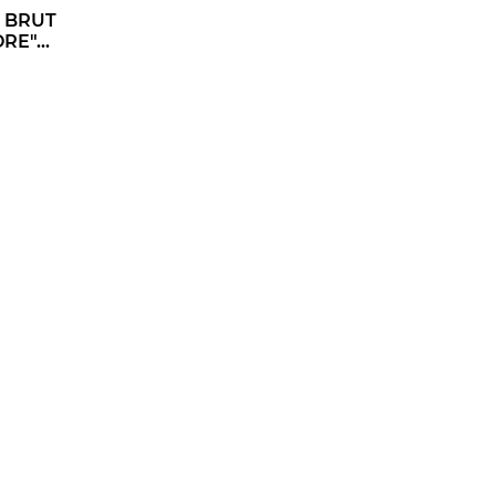
 BRUT
E"...