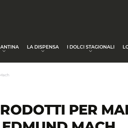
CANTINA
LA DISPENSA
I DOLCI STAGIONALI
L
 Mach
PRODOTTI PER M
 EDMUND MACH