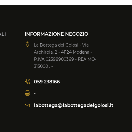
INFORMAZIONE NEGOZIO
LI
La Bottega dei Golosi - Via
Archirola, 2 - 41124 Modena -
P.IVA 02598900369 - REA MO-
315000 , -
059 238166
-
labottega@labottegadeigolosi.it