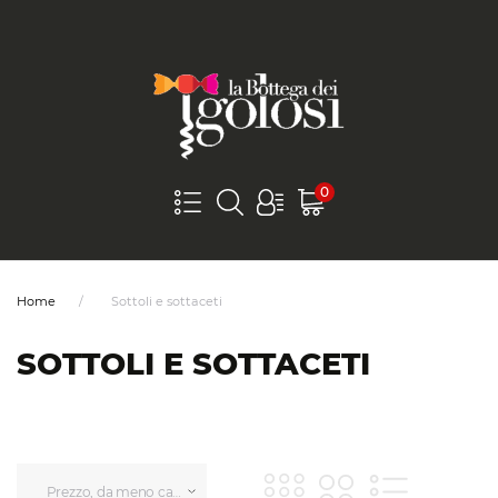
0
Home
Sottoli e sottaceti
SOTTOLI E SOTTACETI
Prezzo, da meno caro a più caro