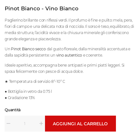
Pinot Bianco - Vino Bianco
Paglierino brillante con riflessi verdi. Il profumo è fine e pulito: mela, pera,
fiori di campo e una delicata nota di nocciola. Il sorso è teso, equilibrato, di
media struttura; l’acidità vivace e la chiusura minerale gli conferiscono
grande eleganza e piacevolezza.
Un
Pinot Bianco secco
dal gusto floreale, dalla mineralità accentuata e
dalla sapidità persistente: un
vino autentico
e coerente.
Ideale aperitivo, accompagna bene antipasti e primi piatti leggeri. Si
sposa felicemente con pesce di acqua dolce.
★ Temperatura di servizio 8°-10° C
● Bottiglia in vetro da 0.75 l
● Gradazione 13%
Quantità
AGGIUNGI AL CARRELLO