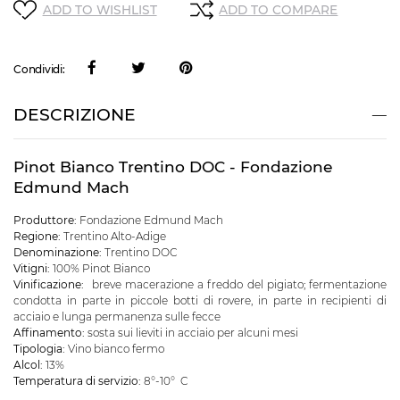
ADD TO WISHLIST
ADD TO COMPARE
Condividi:
DESCRIZIONE
Pinot Bianco Trentino DOC - Fondazione
Edmund Mach
Produttore:
Fondazione Edmund Mach
Regione:
Trentino Alto-Adige
Denominazione:
Trentino DOC
Vitigni:
100% Pinot Bianco
Vinificazione:
breve macerazione a freddo del pigiato; fermentazione
condotta in parte in piccole botti di rovere, in parte in recipienti di
acciaio e lunga permanenza sulle fecce
Affinamento:
sosta sui lieviti in acciaio per alcuni mesi
Tipologia:
Vino bianco fermo
Alcol:
13%
Temperatura di servizio:
8°-10° C