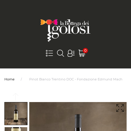
0
Home
Pinot Bianco Trentino DOC - Fondazione Edmund Mach