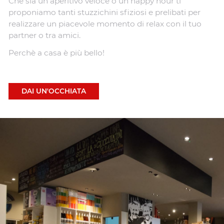
Che sia un aperitivo veloce o un happy hour ti
proponiamo tanti stuzzichini sfiziosi e prelibati per
realizzare un piacevole momento di relax con il tuo
partner o tra amici.
Perchè a casa è più bello!
DAI UN'OCCHIATA