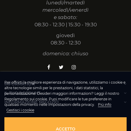
lunedì/martedì
mercoledì/venerdì
e sabato:
08:30 - 12:30 | 15:30 - 19:30
giovedì
08:30 - 12:30
domenica: chiuso
Per offrirti la migliore esperienza di navigazione, utilizziamo i cookie e
INFORMATION
altre tecnologie simili per le prestazioni, i dati statistici, la
IL TUO ACCOUNT
personalizzazione. Desideri maggiori informazioni? Leggi il nostro
Regolamento sui cookie. Puoi modificare le tue preferenze in
INFORMAZIONE NEGOZIO
qualsiasi momento nelle Impostazioni della privacy.
Piú info
Gestisci i cookie
© 2020 - La Bottega dei Golosi
ACCETTO