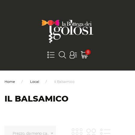
0
Home
Local
Il Balsamico
IL BALSAMICO
Prezzo, da meno caro a più caro