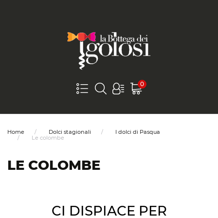
0
Home
Dolci stagionali
I dolci di Pasqua
Le colombe
LE COLOMBE
CI DISPIACE PER