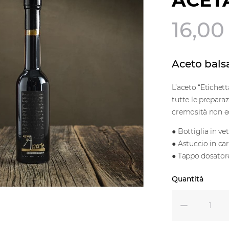
ACET
16,00
Aceto bals
L’aceto “Etichett
tutte le preparaz
cremosità non ec
● Bottiglia in ve
● Astuccio in ca
● Tappo dosatore
Quantità