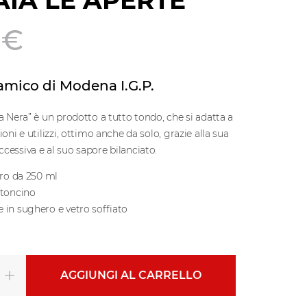
AIA LE APERTE
 €
amico di Modena I.G.P.
a Nera” è un prodotto a tutto tondo, che si adatta a
ioni e utilizzi, ottimo anche da solo, grazie alla sua
cessiva e al suo sapore bilanciato.
tro da 250 ml
rtoncino
 in sughero e vetro soffiato
AGGIUNGI AL CARRELLO