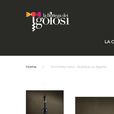
LA 
Home
Etichetta nera - Acetaia Le Aperte