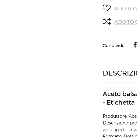
ADD TO 
ADD TO
Condividi:
DESCRIZ
Aceto bals
- Etichetta
Produttore:
Acet
Descrizione
: pr
vaso aperto, inv
Formato:
Bottig