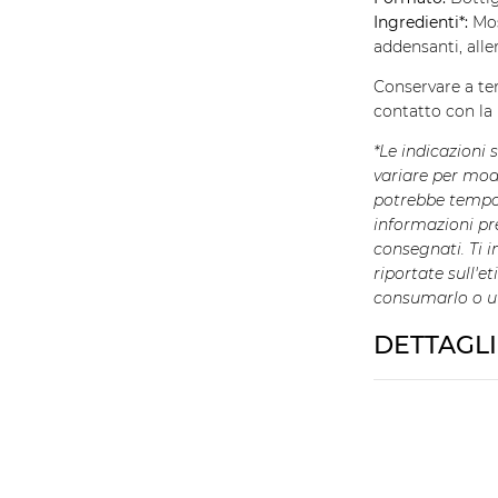
Ingredienti*:
Mos
addensanti, alle
Conservare a te
contatto con la 
*Le indicazioni 
variare per modi
potrebbe tempo
informazioni pre
consegnati. Ti i
riportate sull'e
consumarlo o uti
DETTAGL