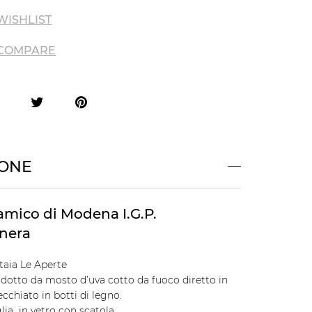
WISHLIST
 COMPARE
IONE
amico di Modena I.G.P.
 nera
aia Le Aperte
odotto da mosto d’uva cotto da fuoco diretto in
ecchiato in botti di legno.
lia in vetro con scatola.