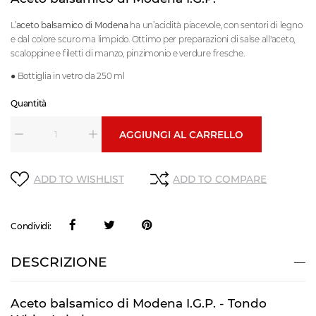
L’
aceto balsamico di Modena
ha un’acidità piacevole, con sentori di legno
e dal colore scuro ma limpido. Ottimo per preparazioni di salse all'aceto,
scaloppine e filetti di manzo, pinzimonio e verdure fresche.
● Bottiglia in vetro da 250 ml
Quantità
AGGIUNGI AL CARRELLO
ADD TO WISHLIST
ADD TO COMPARE
Condividi:
DESCRIZIONE
Aceto balsamico di Modena I.G.P. - Tondo