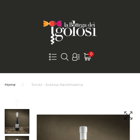
0
Home
Tondo - Acetaia NeroModena