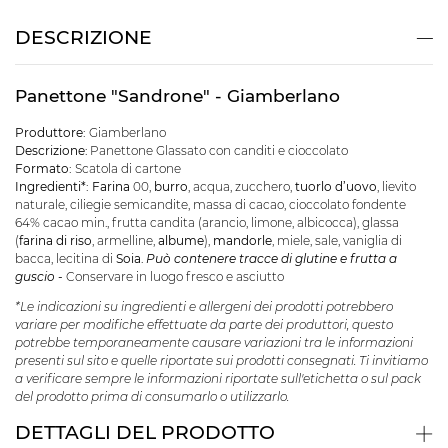
DESCRIZIONE
Panettone "Sandrone" - Giamberlano
Produttore:
Giamberlano
Descrizione
: Panettone Glassato con canditi e cioccolato
Formato:
Scatola di cartone
Ingredienti*:
Farina
00,
burro
, acqua, zucchero,
tuorlo d’uovo
, lievito
naturale, ciliegie semicandite, massa di cacao, cioccolato fondente
64% cacao min., frutta candita (arancio, limone, albicocca), glassa
(
farina di riso
, armelline,
albume
),
mandorle
, miele, sale, vaniglia di
bacca, lecitina di
Soia
.
Può contenere tracce di glutine e frutta a
guscio -
Conservare in luogo fresco e asciutto
*Le indicazioni su ingredienti e allergeni dei prodotti potrebbero
variare per modifiche effettuate da parte dei produttori, questo
potrebbe temporaneamente causare variazioni tra le informazioni
presenti sul sito e quelle riportate sui prodotti consegnati. Ti invitiamo
a verificare sempre le informazioni riportate sull'etichetta o sul pack
del prodotto prima di consumarlo o utilizzarlo.
DETTAGLI DEL PRODOTTO