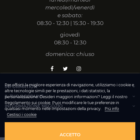
mercoledì/venerdì
e sabato:
08:30 - 12:30 | 15:30 - 19:30
giovedì
08:30 - 12:30
domenica: chiuso
Per offrirti la migliore esperienza di navigazione, utilizziamo i cookie e
INFORMATION
altre tecnologie simili per le prestazioni, i dati statistici, la
IL TUO ACCOUNT
personalizzazione. Desideri maggiori informazioni? Leggi il nostro
Regolamento sui cookie. Puoi modificare le tue preferenze in
INFORMAZIONE NEGOZIO
qualsiasi momento nelle Impostazioni della privacy.
Piú info
Gestisci i cookie
© 2020 - La Bottega dei Golosi
ACCETTO