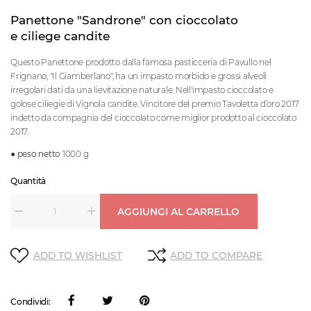
Panettone "Sandrone" con cioccolato
e ciliege candite
Questo Panettone prodotto dalla famosa pasticceria di Pavullo nel
Frignano, "Il Giamberlano", ha un impasto morbido e grossi alveoli
irregolari dati da una lievitazione naturale. Nell'impasto cioccolato e
golose ciliegie di Vignola candite. ​Vincitore del premio Tavoletta d’oro 2017
indetto da compagnia del cioccolato come miglior prodotto al cioccolato
2017.
●
peso netto
1000 g
Quantità
AGGIUNGI AL CARRELLO
ADD TO WISHLIST
ADD TO COMPARE
Condividi: