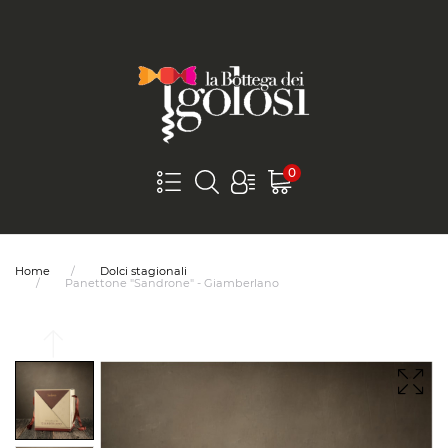
0
Home
Dolci stagionali
Panettone "Sandrone" - Giamberlano