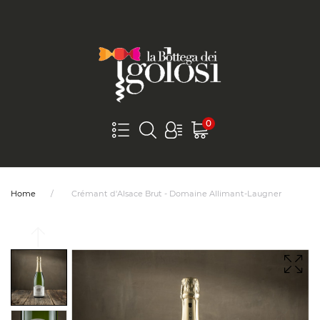
0
Home
Crémant d'Alsace Brut - Domaine Allimant-Laugner