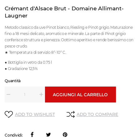
Crémant d'Alsace Brut - Domaine Allimant-
Laugner
Metodo classico da uve Pinot bianco, Riesling e Pinot grigio. Maturazione
fino a 18 mesi: delicato, aromatico e minerale. La parte di Pinot grigio
conferisce struttura e pienezza. Oottimo aperitivo e rende benissimo con
pesce crudo.
★ Temperatura di servizio 8°-10° C.
● Bottiglia in vetro da 0.75 l
● Gradazione 12,5%
Quantità
AGGIUNGI AL CARRELLO
ADD TO WISHLIST
ADD TO COMPARE
Condividi: