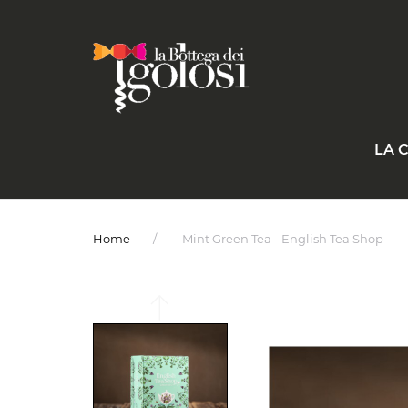
LA 
Home
Mint Green Tea - English Tea Shop