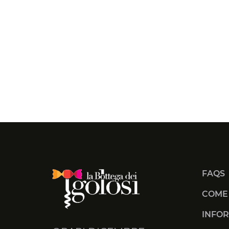
FAQS
COME
INFOR