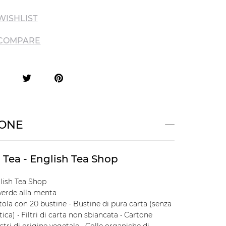
WISHLIST
 COMPARE
IONE
 Tea - English Tea Shop
lish Tea Shop
verde alla menta
tola con 20 bustine - Bustine di pura carta (senza
tica) • Filtri di carta non sbiancata • Cartone