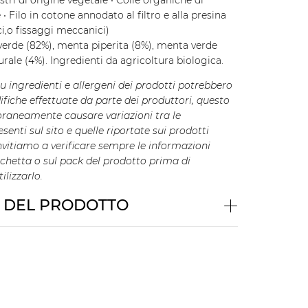
ostri di origine vegetale • Colle organiche di
 • Filo in cotone annodato al filtro e alla presina
i,o fissaggi meccanici)
verde (82%), menta piperita (8%), menta verde
rale (4%). Ingredienti da agricoltura biologica.
su ingredienti e allergeni dei prodotti potrebbero
fiche effettuate da parte dei produttori, questo
raneamente causare variazioni tra le
senti sul sito e quelle riportate sui prodotti
nvitiamo a verificare sempre le informazioni
tichetta o sul pack del prodotto prima di
lizzarlo.
I DEL PRODOTTO