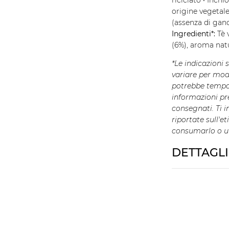
riciclato • Inchi
origine vegetale
(assenza di ganc
Ingredienti*:
Tè 
(6%), aroma natu
*Le indicazioni 
variare per modi
potrebbe tempo
informazioni pre
consegnati. Ti i
riportate sull'e
consumarlo o uti
DETTAGL