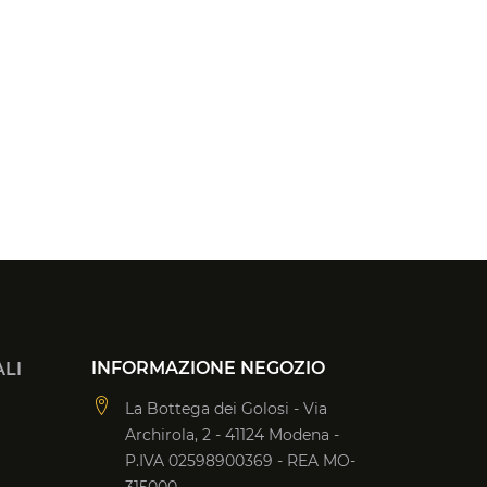
INFORMAZIONE NEGOZIO
LI
La Bottega dei Golosi - Via
Archirola, 2 - 41124 Modena -
P.IVA 02598900369 - REA MO-