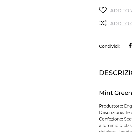
ADD TO 
ADD TO
Condividi:
DESCRIZ
Mint Green
Produttore:
Eng
Descrizione:
Tè 
Confezione:
Sca
alluminio o plas