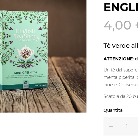
ENGL
4,00
Tè verde a
ATTENZIONE
: 
Un tè dal sapore 
menta piperita, p
cinese. Conserva
Scatola da 20 bu
Quantità