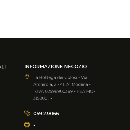
INFORMAZIONE NEGOZIO
LI
La Bottega dei Golosi - Via
Archirola, 2 - 41124 Modena -
P.IVA 02598900369 - REA MO-
315000 , -
059 238166
-