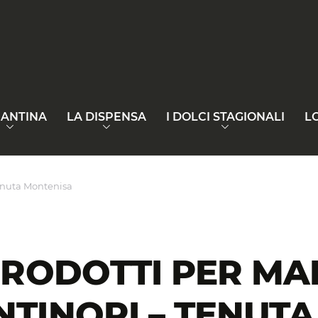
CANTINA
LA DISPENSA
I DOLCI STAGIONALI
L
enuta Montenisa
PRODOTTI PER M
TINORI – TENUT