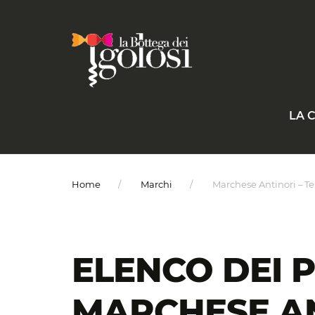
LA 
Home
Marchi
Marchese Antinori – T
ELENCO DEI 
MARCHESE AN