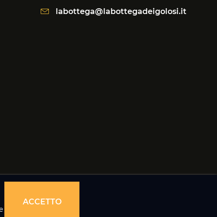
labottega@labottegadeigolosi.it
ACCETTO
e