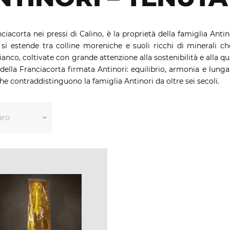
ciacorta nei pressi di Calino, è la proprietà della famiglia An
 si estende tra colline moreniche e suoli ricchi di minerali c
nco, coltivate con grande attenzione alla sostenibilità e alla q
ella Franciacorta firmata Antinori: equilibrio, armonia e lunga so
 che contraddistinguono la famiglia Antinori da oltre sei secoli.
aro